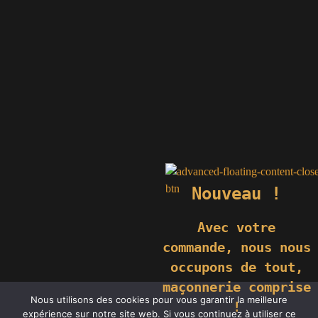
Nouveau !
Avec votre
commande,
nous nous
occupons de tout,
maçonnerie comprise
Nous utilisons des cookies pour vous garantir la meilleure
!
© 2024 GÉNIÈS CRÉATIONS KOMILFO | TOUS DROITS RÉSERVÉS
expérience sur notre site web. Si vous continuez à utiliser ce
| REPRODUCTION INTERDITE |
NEWS
|
MENTIONS LÉGALES
.