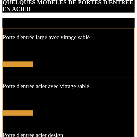
QUELQUES MODÈLES DE PORTES D'ENTRÉE
EN ACIER
Porte d'entrée large avec vitrage sablé
Soignez votre entrée avec cette porte aux lignes pures et ses vitrages
sablés qui préservent votre intimité.
En savoir plus !
Porte d'entrée acier avec vitrage sablé
Modernisez l’entrée de votre maison avec cette porte en acier et ses
vitrages sablés qui laissent entrer la lumière.
En savoir plus !
Porte d'entrée acier design