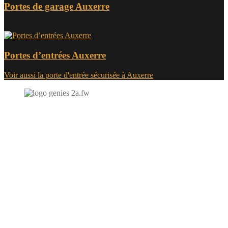
Portes de garage Auxerre
Portes d’entrées Auxerre
Voir aussi la porte d'entrée sécurisée à Auxerre
N'hésitez-pas à nous contacter et à nous demander un devis
personnalisé.
Nous vous accueillons du:
Lundi au Vendredi de 9h à 12h et de 14h à 19h
Samedi de 9h à 12h et de 14h à 17h