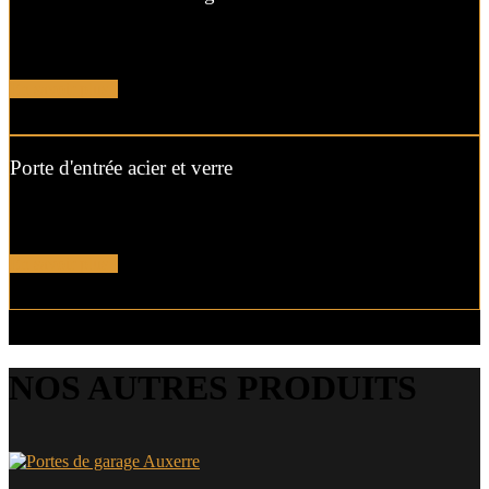
Apportez une touche de design à votre maison avec cette porte en
acier et ses vitrages sablés en verre sécurisé…
En savoir plus !
Porte d'entrée acier et verre
Choisissez la clarté dans votre entrée avec cette porte en acier
équipée d’une surface de verre renforcé et sablé.
En savoir plus !
NOS AUTRES PRODUITS