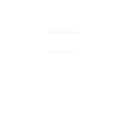
genies@orange.fr
47 Rue d'Auxerre 89470 Monéteau
Génies-Komilfo
ES-déco-design