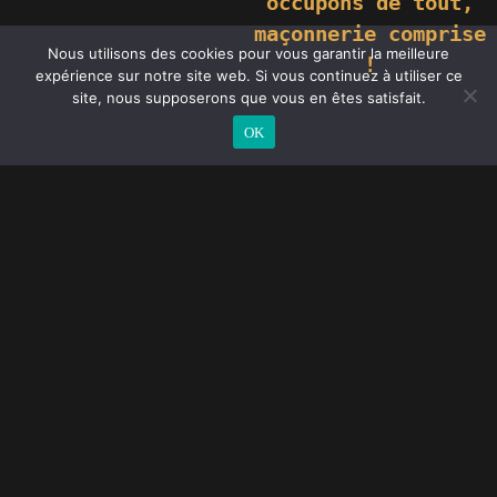
occupons de tout,
maçonnerie comprise
Nous utilisons des cookies pour vous garantir la meilleure
!
expérience sur notre site web. Si vous continuez à utiliser ce
site, nous supposerons que vous en êtes satisfait.
OK
Fournisseur de portes Auxerre
Magasin de portes à Auxerre
Devis gratuit porte d’entrée Auxerre
Entreprise de menuiserie Auxerre portes
Achat porte intérieure Auxerre
Vente portes sur-mesure Auxerre