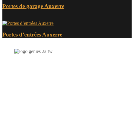
Portes de garage Auxerre
Portes d’entrées Auxerre
N'hésitez-pas à nous contacter et à nous demander un devis
personnalisé.
Nous vous accueillons du:
Lundi au Vendredi de 9h à 12h et de 14h à 19h
Samedi de 9h à 12h et de 14h à 17h