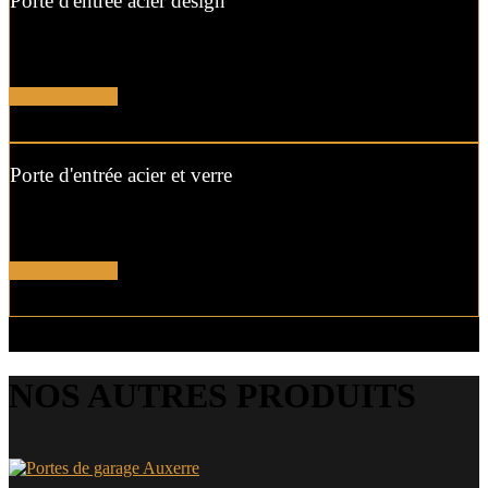
Porte d'entrée acier design
Apportez une touche de design à votre maison avec cette porte en
acier et ses vitrages sablés en verre sécurisé…
En savoir plus !
Porte d'entrée acier et verre
Choisissez la clarté dans votre entrée avec cette porte en acier
équipée d’une surface de verre renforcé et sablé.
En savoir plus !
NOS AUTRES PRODUITS