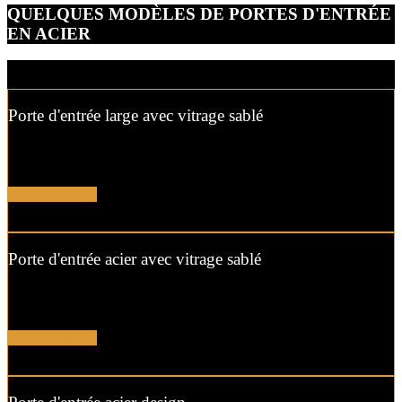
QUELQUES MODÈLES DE PORTES D'ENTRÉE
EN ACIER
Porte d'entrée large avec vitrage sablé
Soignez votre entrée avec cette porte aux lignes pures et ses vitrages
sablés qui préservent votre intimité.
En savoir plus !
Porte d'entrée acier avec vitrage sablé
Modernisez l’entrée de votre maison avec cette porte en acier et ses
vitrages sablés qui laissent entrer la lumière.
En savoir plus !