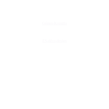
genies@orange.fr
47 Rue d'Auxerre 89470 Monéteau
Génies-Komilfo
ES-déco-design