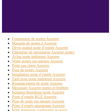
Fournisseur de portes Auxerre
Magasin de portes à Auxerre
Devis gratuit porte d’entrée Auxerre
Entreprise de menuiserie Auxerre portes
Achat porte intérieure Auxerre
Vente portes sur-mesure Auxerre
Porte pas chère Auxerre
Pose de portes Auxerre
Installation porte d’entrée Auxerre
Tarif pose porte intérieure Auxerre
Remplacement de porte Auxerre
Menuisier Auxerre portes et fenêtres
Isolation thermique porte Auxerre
Porte d’entrée RGE Auxerre
Pose de porte sur mesure Auxerre
Porte d’entrée aluminium Auxerre
Porte intérieure coulissante Auxerre