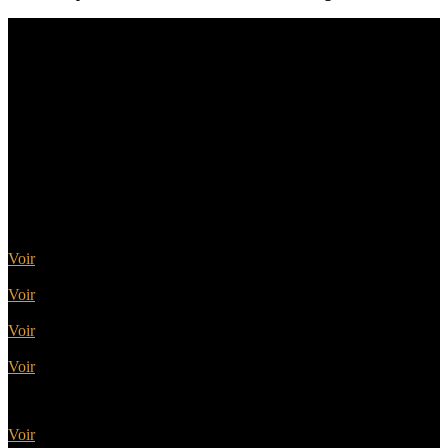
Sélectionnez la catégorie qui
vous intéresse
Portes sectionnelles
Voir
Portes battantes
Voir
Portes basculantes
Voir
Portes enroulables
Voir
Portes latérales
Voir