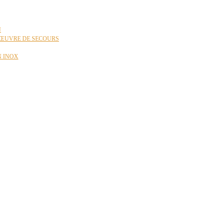
N
ŒUVRE DE SECOURS
N INOX