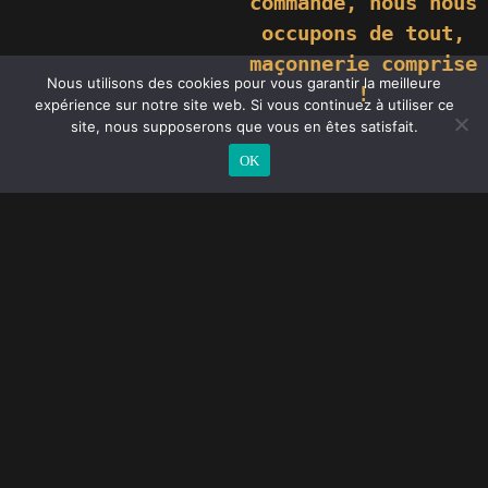
commande,
nous nous
occupons de tout,
maçonnerie comprise
Nous utilisons des cookies pour vous garantir la meilleure
!
expérience sur notre site web. Si vous continuez à utiliser ce
site, nous supposerons que vous en êtes satisfait.
OK
Fournisseur de portes Auxerre
Magasin de portes à Auxerre
Devis gratuit porte d’entrée Auxerre
Entreprise de menuiserie Auxerre portes