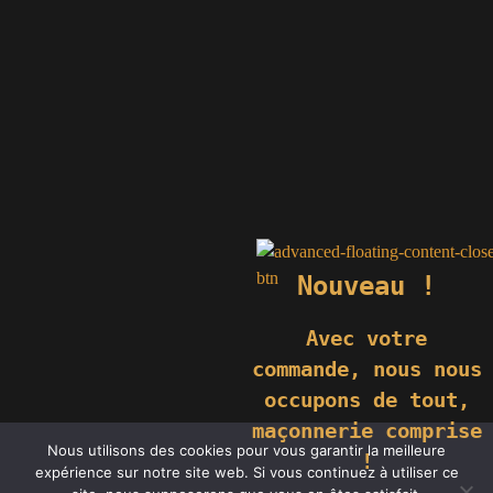
Nouveau !
Avec votre
commande,
nous nous
occupons de tout,
maçonnerie comprise
Nous utilisons des cookies pour vous garantir la meilleure
!
© 2024 GÉNIÈS CRÉATIONS KOMILFO | TOUS DROITS RÉSERVÉS
expérience sur notre site web. Si vous continuez à utiliser ce
| REPRODUCTION INTERDITE |
NEWS
|
MENTIONS LÉGALES
.