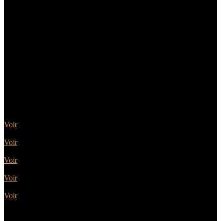
Sélectionnez la catégorie de
porte d'entrée qui vous
intéresse
Portes Acier
Voir
Portes Alu
Voir
Portes Bois
Voir
Portes PVC
Voir
Portes Alu Bois
Voir