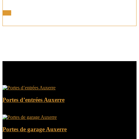
Portes Alu Bois
Voir
Nous disposons également de portes intérieures et de
verrières n’hésitez pas à nous consulter.
NOS AUTRES PRODUITS
Portes d’entrées Auxerre
Portes de garage Auxerre