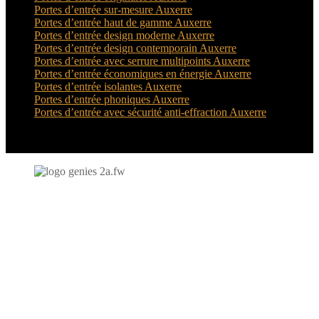
Portes d’entrée sur-mesure Auxerre
Portes d’entrée haut de gamme Auxerre
Portes d’entrée design moderne Auxerre
Portes d’entrée design contemporain Auxerre
Portes d’entrée avec serrure multipoints Auxerre
Portes d’entrée économiques en énergie Auxerre
Portes d’entrée isolantes Auxerre
Portes d’entrée phoniques Auxerre
Portes d’entrée avec sécurité anti-effraction Auxerre
N'hésitez-pas à nous contacter et à nous demander un devis
personnalisé.
Nous vous accueillons du:
Lundi au Vendredi de 9h à 12h et de 14h à 19h
Samedi de 9h à 12h et de 14h à 17h