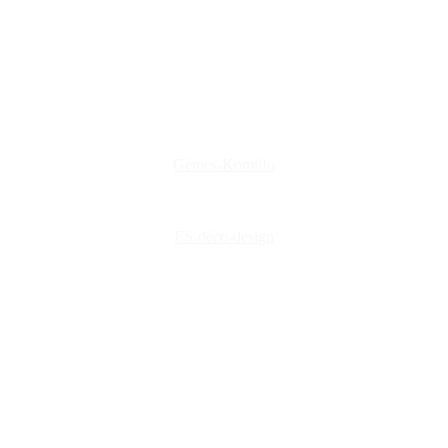
Nos coordonnées
+(33) 03 86 42 74 74
genies@orange.fr
47 Rue d'Auxerre 89470 Monéteau
Génies-Komilfo
ES-déco-design