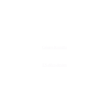
www.genies-menuiserie.fr
www.seineg-creations.fr
Nos coordonnées
+(33) 03 86 42 74 74
genies@orange.fr
47 Rue d'Auxerre 89470 Monéteau
Génies-Komilfo
ES-déco-design