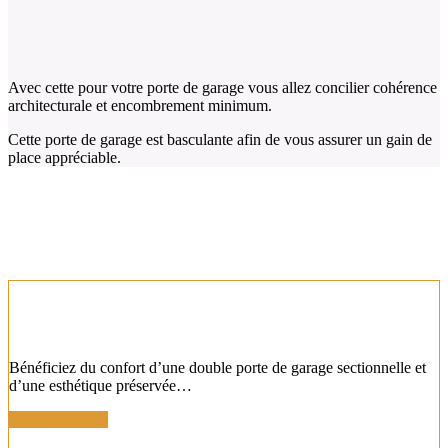
Avec cette pour votre porte de garage vous allez concilier cohérence
architecturale et encombrement minimum.
Cette porte de garage est basculante afin de vous assurer un gain de
place appréciable.
NOS AUTRES MODÈLES DE PORTES DE
GARAGE COORDONNÉES
PORTES DE GARAGE SECTIONNELLES
COORDONNÉES
Bénéficiez du confort d’une double porte de garage sectionnelle et
d’une esthétique préservée…
En savoir plus !