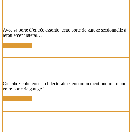
PORTE SECTIONNELLE LATÉRALE
COORDONNÉE
Avec sa porte d’entrée assortie, cette porte de garage sectionnelle à
refoulement latéral…
En savoir plus !
PORTES BASCULANTE COORDONNÉE AVEC
INSERT DESIGN
Conciliez cohérence architecturale et encombrement minimum pour
votre porte de garage !
En savoir plus !
PORTE SECTIONNELLE COORDONNÉE ALU
AVEC HUBLOT DESIGN