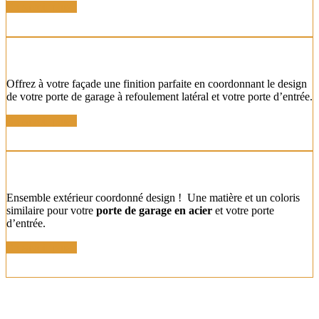
En savoir plus !
LATÉRALE COORDONNÉE
Offrez à votre façade une finition parfaite en coordonnant le design
de votre porte de garage à refoulement latéral et votre porte d’entrée.
En savoir plus !
PORTE DE GARAGE EN ACIER COORDONNÉE
Ensemble extérieur coordonné design ! Une matière et un coloris
similaire pour votre
porte de garage en acier
et votre porte
d’entrée.
En savoir plus !