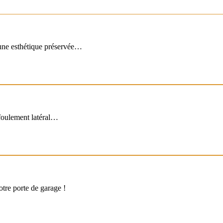
ONNÉES
’une esthétique préservée…
ÉE
efoulement latéral…
ERT DESIGN
tre porte de garage !