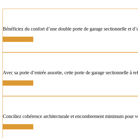
PORTES DE GARAGE SECTIONNELLES COORD
Bénéficiez du confort d’une double porte de garage sectionnelle et d
En savoir plus !
PORTE SECTIONNELLE LATÉRALE COORDONN
Avec sa porte d’entrée assortie, cette porte de garage sectionnelle à r
En savoir plus !
PORTES BASCULANTE COORDONNÉE AVEC INS
Conciliez cohérence architecturale et encombrement minimum pour vo
En savoir plus !