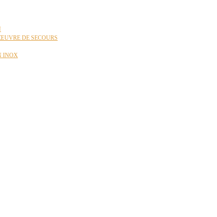
N
ŒUVRE DE SECOURS
N INOX