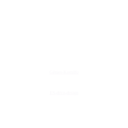
www.genies-menuiserie.fr
www.es-deco-design.fr
www.creations-privees.fr
www.genies-menuiserie.fr
www.seineg-creations.fr
Nos coordonnées
+(33) 03 86 42 74 74
genies@orange.fr
47 Rue d'Auxerre 89470 Monéteau
Génies-Komilfo
ES-déco-design