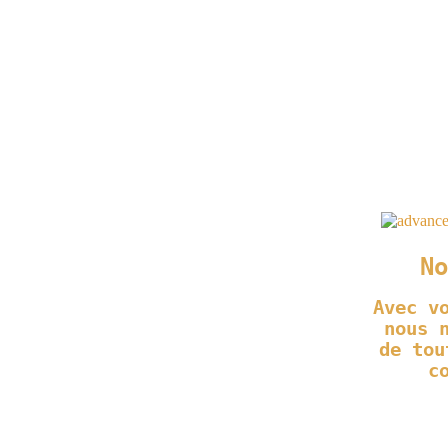
No
Avec v
nous 
de tou
c