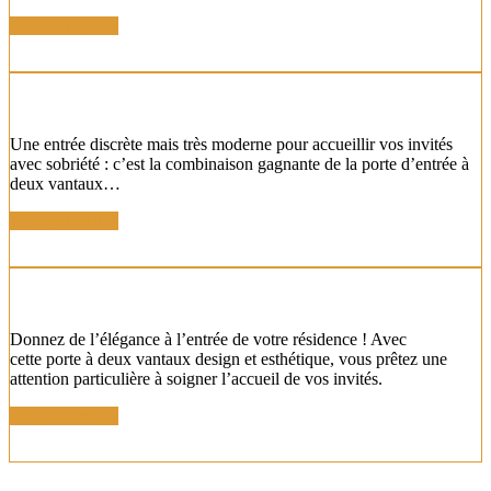
En savoir plus !
PORTE D'ENTRÉE DEUX VANTAUX
Une entrée discrète mais très moderne pour accueillir vos invités
avec sobriété : c’est la combinaison gagnante de la porte d’entrée à
deux vantaux…
En savoir plus !
PORTE ENTRÉE DESIGN 2 VANTAUX
Donnez de l’élégance à l’entrée de votre résidence ! Avec
cette porte à deux vantaux design et esthétique, vous prêtez une
attention particulière à soigner l’accueil de vos invités.
En savoir plus !