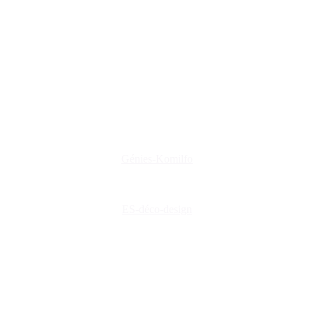
www.creations-privees.fr
www.genies-menuiserie.fr
www.seineg-creations.fr
Nos coordonnées
+(33) 03 86 42 74 74
genies@orange.fr
47 Rue d'Auxerre 89470 Monéteau
Génies-Komilfo
ES-déco-design