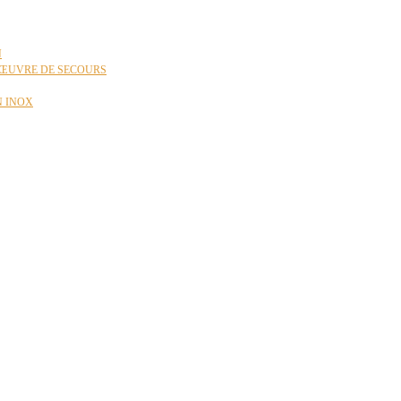
N
ŒUVRE DE SECOURS
N INOX