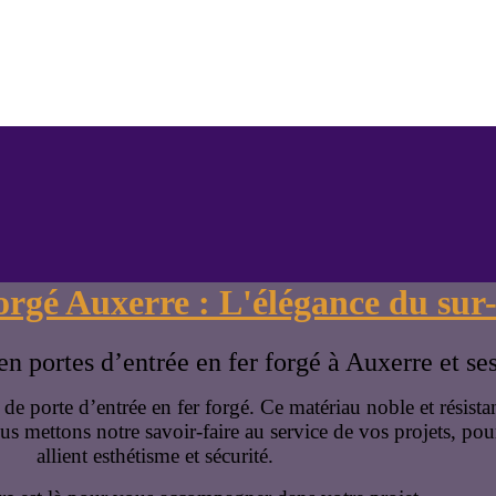
forgé Auxerre : L'élégance du su
en portes d’entrée en fer forgé à Auxerre et se
orte d’entrée en fer forgé. Ce matériau noble et résistan
s mettons notre savoir-faire au service de vos projets, pour
allient esthétisme et sécurité.