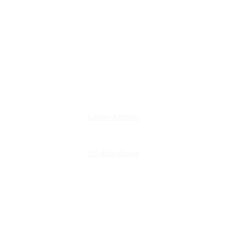
www.es-deco-design.fr
www.creations-privees.fr
www.genies-menuiserie.fr
www.seineg-creations.fr
Nos coordonnées
+(33) 03 86 42 74 74
genies@orange.fr
47 Rue d'Auxerre 89470 Monéteau
Génies-Komilfo
ES-déco-design