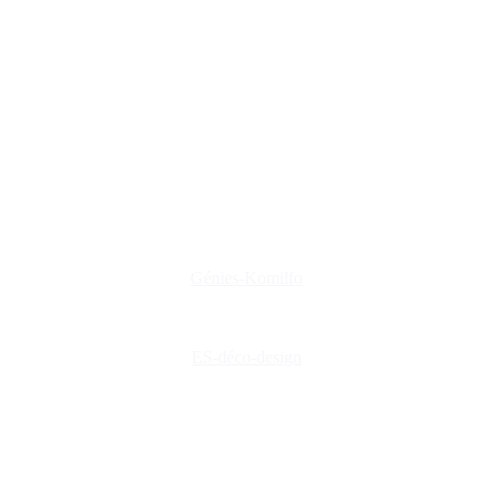
www.genies-menuiserie.fr
www.es-deco-design.fr
www.creations-privees.fr
www.genies-menuiserie.fr
www.seineg-creations.fr
Nos coordonnées
+(33) 03 86 42 74 74
genies@orange.fr
47 Rue d'Auxerre 89470 Monéteau
Génies-Komilfo
ES-déco-design