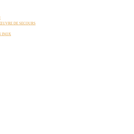
N
ŒUVRE DE SECOURS
N INOX