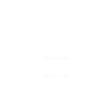
www.es-deco-design.fr
www.creations-privees.fr
www.genies-menuiserie.fr
www.seineg-creations.fr
Nos coordonnées
+(33) 03 86 42 74 74
genies@orange.fr
47 Rue d'Auxerre 89470 Monéteau
Génies-Komilfo
ES-déco-design