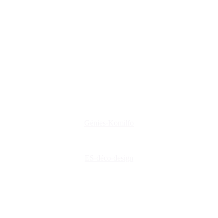
www.genies-menuiserie.fr
www.es-deco-design.fr
www.creations-privees.fr
www.genies-menuiserie.fr
www.seineg-creations.fr
Nos coordonnées
+(33) 03 86 42 74 74
genies@orange.fr
47 Rue d'Auxerre 89470 Monéteau
Génies-Komilfo
ES-déco-design