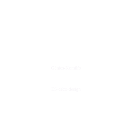
www.es-deco-design.fr
www.creations-privees.fr
www.genies-menuiserie.fr
www.seineg-creations.fr
Nos coordonnées
+(33) 03 86 42 74 74
genies@orange.fr
47 Rue d'Auxerre 89470 Monéteau
Génies-Komilfo
ES-déco-design