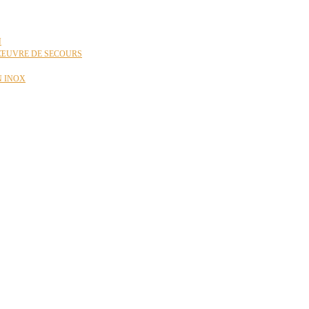
N
ŒUVRE DE SECOURS
N INOX