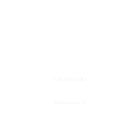
www.genies-menuiserie.fr
www.es-deco-design.fr
www.creations-privees.fr
www.genies-menuiserie.fr
www.seineg-creations.fr
Nos coordonnées
+(33) 03 86 42 74 74
genies@orange.fr
47 Rue d'Auxerre 89470 Monéteau
Génies-Komilfo
ES-déco-design