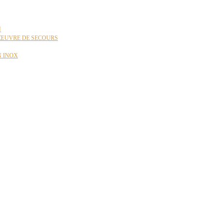
N
ŒUVRE DE SECOURS
N INOX