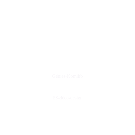
www.genies-menuiserie.fr
www.es-deco-design.fr
www.creations-privees.fr
www.genies-menuiserie.fr
www.seineg-creations.fr
Nos coordonnées
+(33) 03 86 42 74 74
genies@orange.fr
47 Rue d'Auxerre 89470 Monéteau
Génies-Komilfo
ES-déco-design