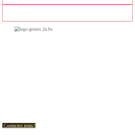
EXTENSION VÉRANDA
N'hésitez-pas à nous contacter et à nous demander un devis
personnalisé.
Nous vous accueillons du:
Lundi au Vendredi de 9h à 12h et de 14h à 19h
Samedi de 9h à 12h et de 14h à 17h
Contactez nous !