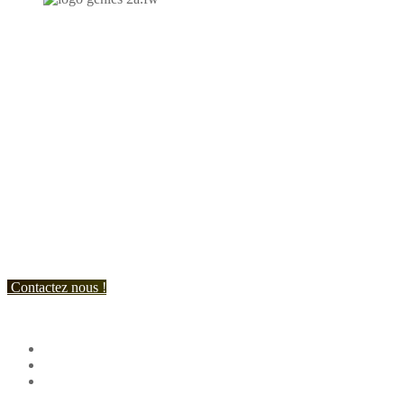
N'hésitez-pas à nous contacter et à nous demander un devis
personnalisé.
Nous vous accueillons du:
Lundi au Vendredi de 9h à 12h et de 14h à 19h
Samedi de 9h à 12h et de 14h à 17h
Contactez nous !
Suivez nous !