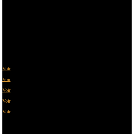
Sélectionnez la catégorie qui
vous intéresse
Portes Acier
Voir
Portes Alu
Voir
Portes Bois
Voir
Portes PVC
Voir
Portes Alu Bois
Voir