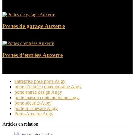
Portes de garage Auxerre
Portes d’entrées Auxerre
entreprise pose porte Augy
porte d’entrée contemporaine Augy
porte entrée design Augy
porte maison contemporaine augy
porte sécurité Augy
porte sur mesure Augy
Porte-Auxerre Augy
Articles en relation