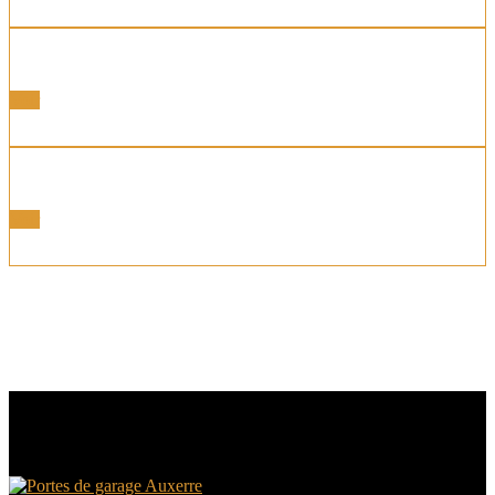
Portes PVC
Voir
Portes Alu Bois
Voir
Nous disposons également de portes intérieures et de
verrières n’hésitez pas à nous consulter.
NOS AUTRES PRODUITS