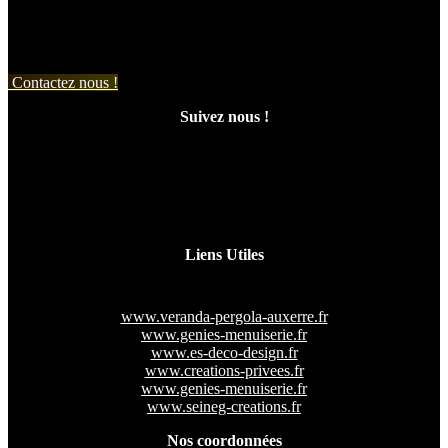
Contactez nous !
Suivez nous !
Liens Utiles
www.veranda-pergola-auxerre.fr
www.genies-menuiserie.fr
www.es-deco-design.fr
www.creations-privees.fr
www.genies-menuiserie.fr
www.seineg-creations.fr
Nos coordonnées