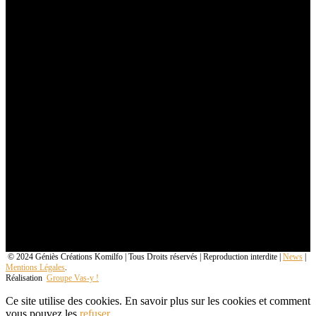
© 2024 Géniès Créations Komilfo | Tous Droits réservés | Reproduction interdite |
News
|
Mentions Légales
.
Réalisation
Groupe Vas-y !
Ce site utilise des cookies. En savoir plus sur les cookies et comment
vous pouvez les
refuser
.